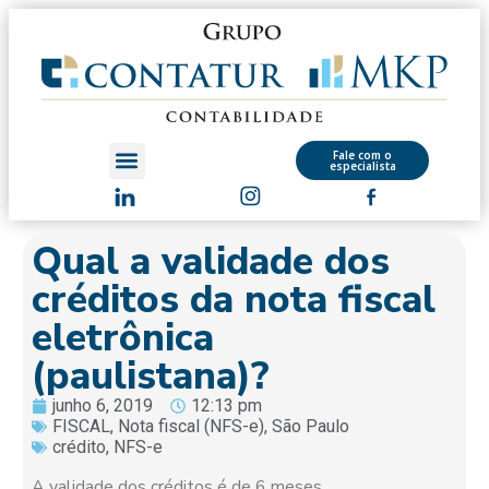
Fale com o
especialista
Qual a validade dos
créditos da nota fiscal
eletrônica
(paulistana)?
junho 6, 2019
12:13 pm
FISCAL
,
Nota fiscal (NFS-e)
,
São Paulo
crédito
,
NFS-e
A validade dos créditos é de 6 meses.