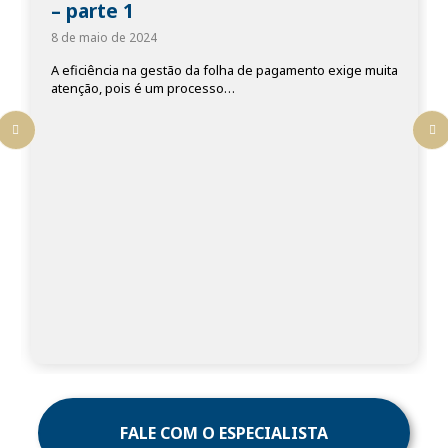
fluidez do processo 
8 de maio de 2024
a folha de pagamento exige muita
Dando continuidade a nossa pr
esso…
abordaremos os outros 6 pont
boas…
FALE COM O ESPECIALISTA