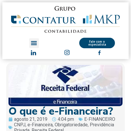
Fale com o
especialista
O que é e-Financeira?
agosto 21, 2019
4:04 pm
E-FINANCEIRO
CNPJ
,
e-Financeira
,
Obrigatoriedade
,
Previdência
Privada
,
Receita Federal