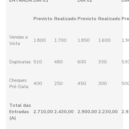
ENTRADA
DIA 01
DIA 02
DI
Previsto
Realizado
Previsto
Realizado
Pre
Vendas a
1.800
1.700
1.850
1.600
1.9
Vista
Duplicatas
510
480
600
330
53
Cheques
400
250
450
300
50
Pré-Data.
Total das
Entradas
2.710,00
2.430,00
2.900,00
2.230,00
2.9
(A)