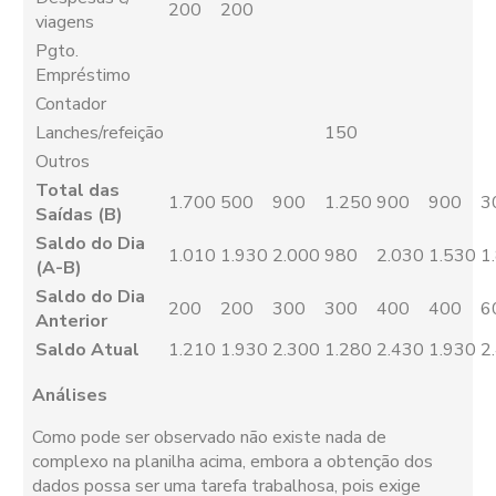
200
200
viagens
Pgto.
Empréstimo
Contador
Lanches/refeição
150
Outros
Total das
1.700
500
900
1.250
900
900
3
Saídas (B)
Saldo do Dia
1.010
1.930
2.000
980
2.030
1.530
1
(A-B)
Saldo do Dia
200
200
300
300
400
400
6
Anterior
Saldo Atual
1.210
1.930
2.300
1.280
2.430
1.930
2
Análises
Como pode ser observado não existe nada de
complexo na planilha acima, embora a obtenção dos
dados possa ser uma tarefa trabalhosa, pois exige