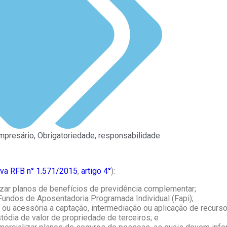
mpresário
,
Obrigatoriedade
,
responsabilidade
iva RFB n° 1.571/2015
,
artigo 4°
):
lizar planos de benefícios de previdência complementar;
r Fundos de Aposentadoria Programada Individual (Fapi);
 ou acessória a captação, intermediação ou aplicação de recurso
tódia de valor de propriedade de terceiros; e