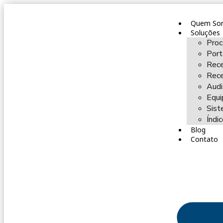
Quem So
Soluções
Proc
Port
Rece
Rece
Audi
Equi
Sist
Índi
Blog
Contato