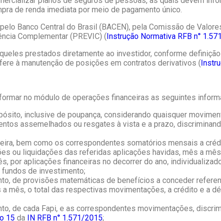
omercializar planos de seguros de pessoas, as quais devem inf
pra de renda imediata por meio de pagamento único.
pelo Banco Central do Brasil (BACEN), pela Comissão de Valore
ência Complementar (PREVIC) (
Instrução Normativa RFB n° 1.5
aqueles prestados diretamente ao investidor, conforme definiçã
 refere à manutenção de posições em contratos derivativos (
Instr
nformar no módulo de operações financeiras as seguintes inform
e depósito, inclusive de poupança, considerando quaisquer movi
tos assemelhados ou resgates à vista e a prazo, discriminando
nanceira, bem como os correspondentes somatórios mensais a cré
ões ou liquidações das referidas aplicações havidas, mês a mês,
 por aplicações financeiras no decorrer do ano, individualizado
 fundos de investimento;
mento, de provisões matemáticas de benefícios a conceder refer
a mês, o total das respectivas movimentações, a crédito e a déb
mento, de cada Fapi, e as correspondentes movimentações, discrim
go 15
da
IN RFB n° 1.571/2015
;