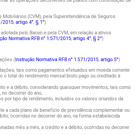
ormar as operações decorrentes de planos com constituição de
s Mobiliários (CVM), pela Superintendência de Seguros
71/2015
,
artigo 4°
,
§ 1°
).
o adotada pelo Bacen e pela CVM, em relação a ativos
ução Normativa RFB n° 1.571/2015
,
artigo 4°
,
§ 2°
).
ações (
Instrução Normativa RFB n° 1.571/2015
,
artigo 5°
):
mentações, tais como pagamentos efetuados em moeda corrente
 o total do rendimento mensal bruto pago ou creditado à
dito e a débito, considerando quaisquer movimentos, tais como
 no decorrer do ano;
s por tipo de rendimento, incluídos os valores oriundos da
ente a cada plano de benefício de previdência complementar ou
ito, ocorridas no decorrer do ano, na forma estabelecida
inadas mês a mês, a crédito e a débito, ocorridas no decorrer