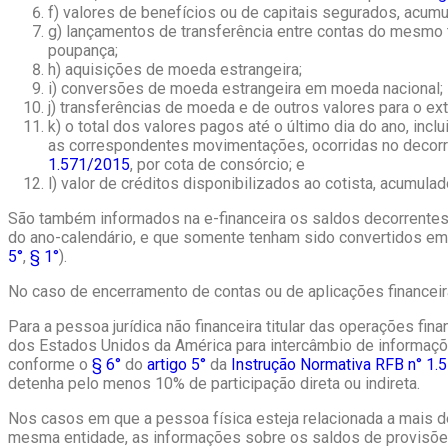
f) valores de benefícios ou de capitais segurados, acu
g) lançamentos de transferência entre contas do mesmo ti
poupança;
h) aquisições de moeda estrangeira;
i) conversões de moeda estrangeira em moeda nacional;
j) transferências de moeda e de outros valores para o ex
k) o total dos valores pagos até o último dia do ano, in
as correspondentes movimentações, ocorridas no decorrer
1.571/2015
, por cota de consórcio; e
l) valor de créditos disponibilizados ao cotista, acumul
São também informados na e-financeira os saldos decorrentes 
do ano-calendário, e que somente tenham sido convertidos em 
5°
,
§ 1°
).
No caso de encerramento de contas ou de aplicações financeira
Para a pessoa jurídica não financeira titular das operações fi
dos Estados Unidos da América para intercâmbio de informaçõe
conforme o
§ 6°
do
artigo 5°
da
Instrução Normativa RFB n° 1
detenha pelo menos 10% de participação direta ou indireta.
Nos casos em que a pessoa física esteja relacionada a mais 
mesma entidade, as informações sobre os saldos de provisõe