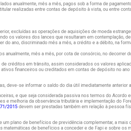
mulados anualmente, mês a mês, pagos sob a forma de pagamento 
tular realizadas entre contas de depósito à vista, ou entre cont
terior, excluídas as operações de aquisições de moeda estrangei
cluindo os valores dos lances que resultaram em contemplação, d
 do ano, discriminado mês a mês, a crédito e a débito, na form
ados anualmente, mês a mês, por cota de consórcio, no decorrer d
de créditos em trânsito, assim considerados os valores aplica
ativos financeiros ou creditados em contas de depósito no ano
s, deve-se informar o saldo do dia útil imediatamente anterior 
nanceiras, e que seja considerada passiva nos termos do Acordo 
s e melhoria da observância tributária e implementação do For
.571/2015
devem ser prestadas também em relação à pessoa físic
de um plano de benefícios de previdência complementar, a mais
s matemáticas de benefícios a conceder e de Fapi e sobre os