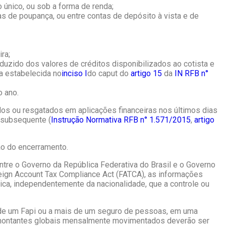
único, ou sob a forma de renda;
as de poupança, ou entre contas de depósito à vista e de
ra;
eduzido dos valores de créditos disponibilizados ao cotista e
a estabelecida no
inciso I
do caput do
artigo 15
da
IN RFB n°
o ano.
dos ou resgatados em aplicações financeiras nos últimos dias
 subsequente (
Instrução Normativa RFB n° 1.571/2015
,
artigo
ao do encerramento.
entre o Governo da República Federativa do Brasil e o Governo
eign Account Tax Compliance Act (FATCA), as informações
a, independentemente da nacionalidade, que a controle ou
 de um Fapi ou a mais de um seguro de pessoas, em uma
 montantes globais mensalmente movimentados deverão ser