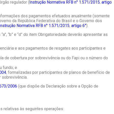
rgão regulador (
Instrução Normativa RFB n° 1.571/2015
,
artigo
s informações dos pagamentos efetuados anualmente (somente
overno da República Federativa do Brasil e o Governo dos
Instrução Normativa RFB n° 1.571/2015
,
artigo 6°
).
 “a”, “b” e “d” do item Obrigatoriedade deverão apresentar as
denciária e aos pagamentos de resgates aos participantes e
ula de cobertura por sobrevivência ou do Fapi ou o número do
u fundo; e
2004
, formalizadas por participantes de planos de benefício de
r sobrevivência.
 673/2006
(que dispõe da Declaração sobre a Opção de
s relativas às seguintes operações: