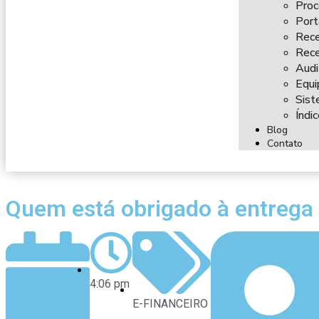
Proc
Port
Rece
Rece
Audi
Equi
Sist
Índi
Blog
Contato
Quem está obrigado à entrega 
4:06 pm
E-FINANCEIRO