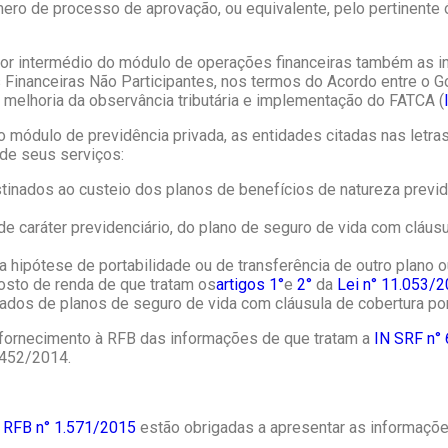
ero de processo de aprovação, ou equivalente, pelo pertinente ó
o por intermédio do módulo de operações financeiras também a
 Financeiras Não Participantes, nos termos do Acordo entre o G
melhoria da observância tributária e implementação do FATCA (
o módulo de previdência privada, as entidades citadas nas letras
de seus serviços:
tinados ao custeio dos planos de benefícios de natureza previ
de caráter previdenciário, do plano de seguro de vida com cláus
na hipótese de portabilidade ou de transferência de outro plano o
osto de renda de que tratam os
artigos 1°
e
2°
da
Lei n° 11.053/
urados de planos de seguro de vida com cláusula de cobertura po
 fornecimento à RFB das informações de que tratam a
IN SRF n°
.452/2014.
a RFB n° 1.571/2015
estão obrigadas a apresentar as informaçõe