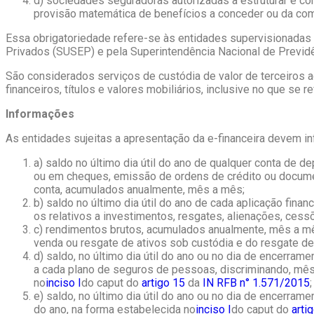
d) sociedades seguradoras autorizadas a estruturar e c
provisão matemática de benefícios a conceder ou da com
Essa obrigatoriedade refere-se às entidades supervisionadas 
Privados (SUSEP) e pela Superintendência Nacional de Previd
São considerados serviços de custódia de valor de terceiros 
financeiros, títulos e valores mobiliários, inclusive no que se
Informações
As entidades sujeitas a apresentação da e-financeira devem i
a) saldo no último dia útil do ano de qualquer conta d
ou em cheques, emissão de ordens de crédito ou documen
conta, acumulados anualmente, mês a mês;
b) saldo no último dia útil do ano de cada aplicação fi
os relativos a investimentos, resgates, alienações, cess
c) rendimentos brutos, acumulados anualmente, mês a mês,
venda ou resgate de ativos sob custódia e do resgate de
d) saldo, no último dia útil do ano ou no dia de encerra
a cada plano de seguros de pessoas, discriminando, mês 
no
inciso I
do caput do
artigo 15
da
IN RFB n° 1.571/2015
;
e) saldo, no último dia útil do ano ou no dia de encerra
do ano, na forma estabelecida no
inciso I
do caput do
arti