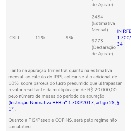
de Ajuste)
2484
(Estimativa
Mensal)
IN RFB
CSLL
12%
9%
1.700
6773
34
(Declaração
de Ajuste)
Tanto na apuração trimestral quanto na estimativa
mensal, ao cálculo do IRPJ, aplicar-se-á o adicional de
10%, sobre parcela do lucro presumido que ultrapassar
o valor resultante da multiplicação de R$ 20.000,00
pelo número de meses do período de apuração
(
Instrução Normativa RFB n° 1.700/2017
,
artigo 29
,
§
1°
).
Quanto a PIS/Pasep e COFINS, será pelo regime não
cumulativo: