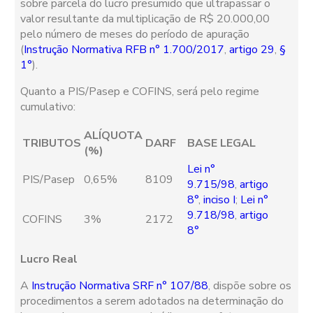
sobre parcela do lucro presumido que ultrapassar o
valor resultante da multiplicação de R$ 20.000,00
pelo número de meses do período de apuração
(
Instrução Normativa RFB n° 1.700/2017
,
artigo 29
,
§
1°
).
Quanto a PIS/Pasep e COFINS, será pelo regime
cumulativo:
ALÍQUOTA
TRIBUTOS
DARF
BASE LEGAL
(%)
Lei n°
PIS/Pasep
0,65%
8109
9.715/98
,
artigo
8°
,
inciso I
;
Lei n°
9.718/98
,
artigo
COFINS
3%
2172
8°
Lucro Real
A
Instrução Normativa SRF n° 107/88
, dispõe sobre os
procedimentos a serem adotados na determinação do