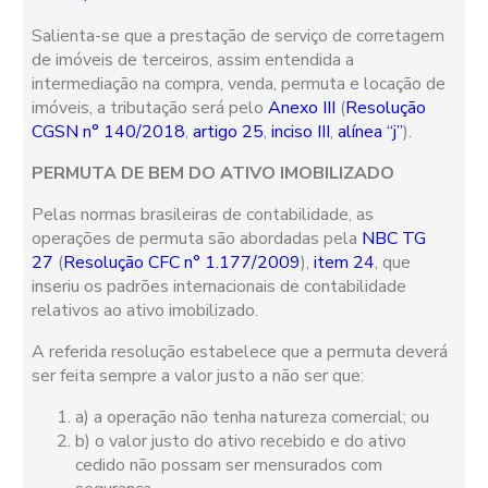
Salienta-se que a prestação de serviço de corretagem
de imóveis de terceiros, assim entendida a
intermediação na compra, venda, permuta e locação de
imóveis, a tributação será pelo
Anexo III
(
Resolução
CGSN n° 140/2018
,
artigo 25
,
inciso III
,
alínea “j”
).
PERMUTA DE BEM DO ATIVO IMOBILIZADO
Pelas normas brasileiras de contabilidade, as
operações de permuta são abordadas pela
NBC TG
27
(
Resolução CFC n° 1.177/2009
),
item 24
, que
inseriu os padrões internacionais de contabilidade
relativos ao ativo imobilizado.
A referida resolução estabelece que a permuta deverá
ser feita sempre a valor justo a não ser que:
a) a operação não tenha natureza comercial; ou
b) o valor justo do ativo recebido e do ativo
cedido não possam ser mensurados com