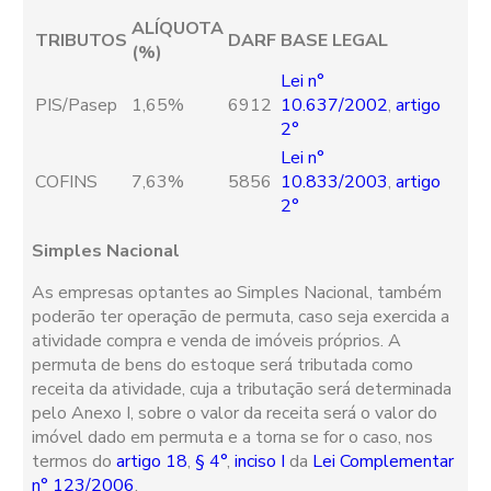
ALÍQUOTA
TRIBUTOS
DARF
BASE LEGAL
(%)
Lei n°
PIS/Pasep
1,65%
6912
10.637/2002
,
artigo
2°
Lei n°
COFINS
7,63%
5856
10.833/2003
,
artigo
2°
Simples Nacional
As empresas optantes ao Simples Nacional, também
poderão ter operação de permuta, caso seja exercida a
atividade compra e venda de imóveis próprios. A
permuta de bens do estoque será tributada como
receita da atividade, cuja a tributação será determinada
pelo Anexo I, sobre o valor da receita será o valor do
imóvel dado em permuta e a torna se for o caso, nos
termos do
artigo 18
,
§ 4°
,
inciso I
da
Lei Complementar
n° 123/2006
.