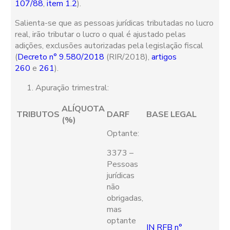
107/88
,
item 1.2
).
Salienta-se que as pessoas jurídicas tributadas no lucro
real, irão tributar o lucro o qual é ajustado pelas
adições, exclusões autorizadas pela legislação fiscal
(
Decreto n° 9.580/2018
(RIR/2018),
artigos
260
e
261
).
Apuração trimestral:
ALÍQUOTA
TRIBUTOS
DARF
BASE LEGAL
(%)
Optante:
3373 –
Pessoas
jurídicas
não
obrigadas,
mas
optante
IN RFB n°