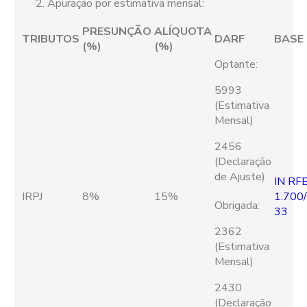
Apuração por estimativa mensal:
PRESUNÇÃO
ALÍQUOTA
TRIBUTOS
DARF
BASE
(%)
(%)
Optante:
5993
(Estimativa
Mensal)
2456
(Declaração
de Ajuste)
IN RFB
IRPJ
8%
15%
1.700
Obrigada:
33
2362
(Estimativa
Mensal)
2430
(Declaração