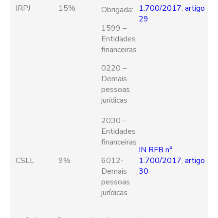
IRPJ
15%
1.700/2017
,
artigo
Obrigada:
29
1599 –
Entidades
financeiras
0220 –
Demais
pessoas
jurídicas
2030 –
Entidades
financeiras
IN RFB n°
CSLL
9%
6012-
1.700/2017
,
artigo
Demais
30
pessoas
jurídicas