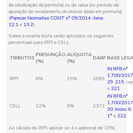
da celebração da permuta) ou de caixa (no período de
apuração do recebimento do imóvel dado em permuta)
(
Parecer Normativo COSIT n° 09/2014
,
itens
12.1
e
13.2
).
Sobre a receita bruta serão aplicados os seguintes
percentuais para IRPJ e CSLL:
PRESUNÇÃO
ALÍQUOTA
TRIBUTOS
DARF
BASE LEG
(%)
(%)
IN RFB n°
1.700/201
IRPJ
8%
15%
2089
29
,
215
, ca
e
221
IN RFB n°
1.700/201
CSLL
12%
9%
2372
30
,
inciso III
1°
e
222
Ao cálculo do IRPJ, aplicar-se-á o adicional de 10%,