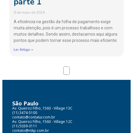
parte 1
8 de maio de 2024
A eficiência na gestão da folha de pagamento exige
muita atenção, pois é um processo trabalhoso e com
muitos detalhes. Sendo assim, destacamos aqui alguns
pontos que podem tornar esse processo mais eficiente:
Ler Artigo »
São Paulo
Av. Queiroz Filho, 1560 - Village 13C
(11) 3474-5100
contato@contatur.com.br
Av. Queiroz Filho, 1560 - Village 12C
(11) 5039-3111
contato@mkp.com.br