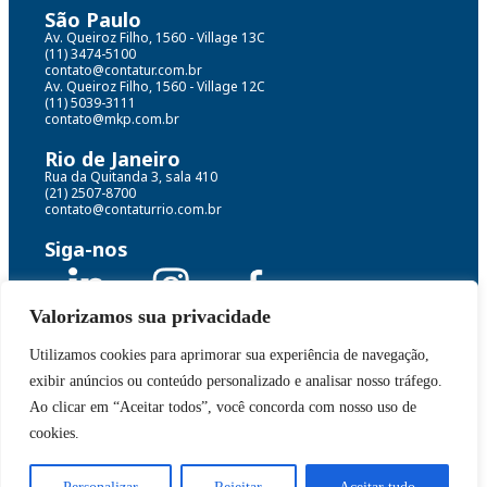
São Paulo
Av. Queiroz Filho, 1560 - Village 13C
(11) 3474-5100
contato@contatur.com.br
Av. Queiroz Filho, 1560 - Village 12C
(11) 5039-3111
contato@mkp.com.br
Rio de Janeiro
Rua da Quitanda 3, sala 410
(21) 2507-8700
contato@contaturrio.com.br
Siga-nos
Valorizamos sua privacidade
Utilizamos cookies para aprimorar sua experiência de navegação,
Grupo Contatur MKP© Todos os direitos reservados
exibir anúncios ou conteúdo personalizado e analisar nosso tráfego.
Políticas de dados e termos de uso
Ao clicar em “Aceitar todos”, você concorda com nosso uso de
cookies.
Desenvolvido por: