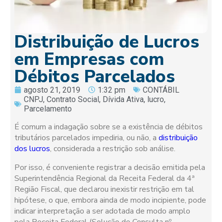
Distribuição de Lucros
em Empresas com
Débitos Parcelados
agosto 21, 2019
1:32 pm
CONTÁBIL
CNPJ
,
Contrato Social
,
Dívida Ativa
,
lucro
,
Parcelamento
É comum a indagação sobre se a existência de débitos
tributários parcelados impediria, ou não, a
distribuição
dos lucros
, considerada a restrição sob análise.
Por isso, é conveniente registrar a decisão emitida pela
Superintendência Regional da Receita Federal da 4ª
Região Fiscal, que declarou inexistir restrição em tal
hipótese, o que, embora ainda de modo incipiente, pode
indicar interpretação a ser adotada de modo amplo
pela Receita Federal (Solução de Consulta nº