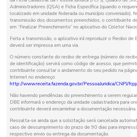
da Ficha Cadastral da Pessoa Jurídica (FCPJ), Quadro de Sóc
Administradores (QSA) e Ficha Específica (quando o requer
localizado em unidade federada ou município conveniado), fei
transmissão dos documentos preenchidos, o contribuinte de
em “Finalizar Preenchimento” no aplicativo do Coletor Nacio
Feita a transmissão, o aplicativo irá reproduzir o Recibo de
deverá ser impressa em uma via.
O número constante do recibo de entrega (número do recib
de identificação) servirá como código de acesso, que permit
contribuinte consultar o andamento do seu pedido na págin
Internet no endereço:
http://www.receita.fazenda.gov.br/PessoaJuridica/CNPJ/fcpj
Não havendo pendências do preenchimento a serem regular
DBE informará o endereço da unidade cadastradora para on
contribuinte deverá encaminhar a documentação necessária.
Ressalta-se ainda que a solicitação será cancelada automa
caso de descumprimento do prazo de 90 dias para impress
respectivo envio ou entrega da documentação.