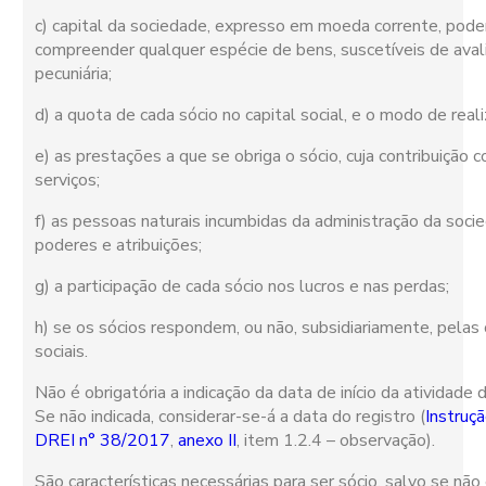
c) capital da sociedade, expresso em moeda corrente, pod
compreender qualquer espécie de bens, suscetíveis de aval
pecuniária;
d) a quota de cada sócio no capital social, e o modo de reali
e) as prestações a que se obriga o sócio, cuja contribuição 
serviços;
f) as pessoas naturais incumbidas da administração da soci
poderes e atribuições;
g) a participação de cada sócio nos lucros e nas perdas;
h) se os sócios respondem, ou não, subsidiariamente, pelas
sociais.
Não é obrigatória a indicação da data de início da atividade 
Se não indicada, considerar-se-á a data do registro (
Instruç
DREI n° 38/2017
,
anexo II
, item 1.2.4 – observação).
São características necessárias para ser sócio, salvo se não 