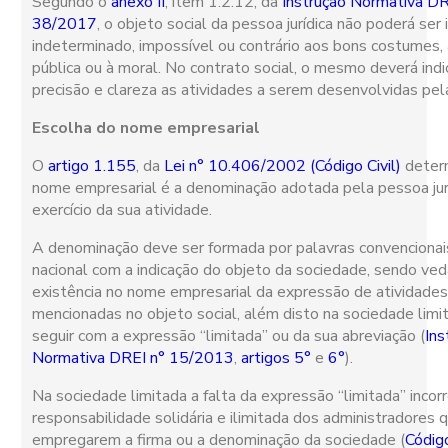
Segundo o
anexo II
, item 1.2.12, da
Instrução Normativa DR
38/2017
, o objeto social da pessoa jurídica não poderá ser il
indeterminado, impossível ou contrário aos bons costumes,
pública ou à moral. No contrato social, o mesmo deverá ind
precisão e clareza as atividades a serem desenvolvidas pel
Escolha do nome empresarial
O
artigo 1.155
, da
Lei n° 10.406/2002 (Código Civil)
deter
nome empresarial é a denominação adotada pela pessoa jurí
exercício da sua atividade.
A denominação deve ser formada por palavras convencionais
nacional com a indicação do objeto da sociedade, sendo ve
existência no nome empresarial da expressão de atividades
mencionadas no objeto social, além disto na sociedade limi
seguir com a expressão “limitada” ou da sua abreviação (
Ins
Normativa DREI n° 15/2013
,
artigos 5°
e
6°
).
Na sociedade limitada a falta da expressão “limitada” incorr
responsabilidade solidária e ilimitada dos administradores 
empregarem a firma ou a denominação da sociedade (
Código