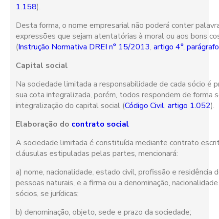
1.158
).
Desta forma, o nome empresarial não poderá conter palavr
expressões que sejam atentatórias à moral ou aos bons c
(
Instrução Normativa DREI n° 15/2013
,
artigo 4°
,
parágrafo
Capital social
Na sociedade limitada a responsabilidade de cada sócio é p
sua cota integralizada, porém, todos respondem de forma so
integralização do capital social (
Código Civil
,
artigo 1.052
).
Elaboração do
contrato social
A sociedade limitada é constituída mediante contrato escri
cláusulas estipuladas pelas partes, mencionará:
a) nome, nacionalidade, estado civil, profissão e residência 
pessoas naturais, e a firma ou a denominação, nacionalidad
sócios, se jurídicas;
b) denominação, objeto, sede e prazo da sociedade;